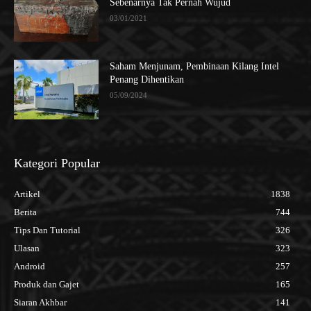
Sebenarnya Tak Pernah Wujud
03/01/2021
Saham Menjunam, Pembinaan Kilang Intel
Penang Dihentikan
05/09/2024
Kategori Popular
Artikel
1838
Berita
744
Tips Dan Tutorial
326
Ulasan
323
Android
257
Produk dan Gajet
165
Siaran Akhbar
141