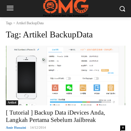
Tags
Artikel BackupData
Tag:
Artikel BackupData
Artikel
[ Tutorial ] Backup Data iDevices Anda,
Langkah Pertama Sebelum Jailbreak
Amir Hussaini
-
14/12/2014
0