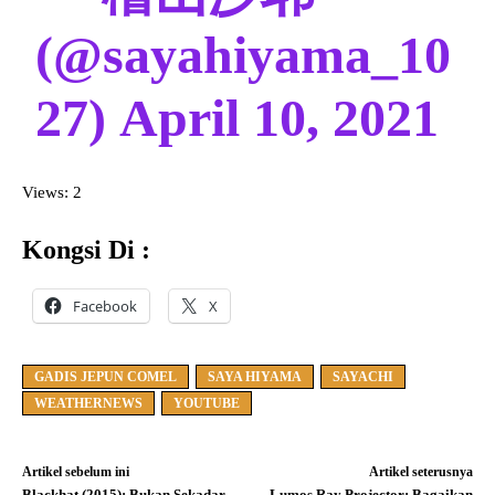
(@sayahiyama_10
27)
April 10, 2021
Views: 2
Kongsi Di :
Facebook
X
GADIS JEPUN COMEL
SAYA HIYAMA
SAYACHI
WEATHERNEWS
YOUTUBE
Artikel sebelum ini
Artikel seterusnya
Blackhat (2015): Bukan Sekadar
Lumos Ray Projector: Bagaikan