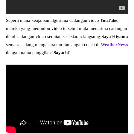
Seperti mana keajaiban algoritma cadangan video
YouTube
,
mereka yang menonton video tersebut mula menerima cadangan
demi cadangan video sedutan sesi siaran langsung
Saya Hiyama
semasa sedang mengacarakan rancangan cuaca di
WeatherNews
dengan nama panggilan ‘
Sayachi
‘.