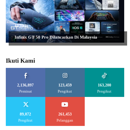
ARTIKEL
Infinix GT 50 Pro Dilancarkan Di Malaysia
Ikuti Kami
2,136,897
123,459
163,200
Peminat
Pengikut
Pengikut
89,072
261,453
Pengikut
Pelanggan