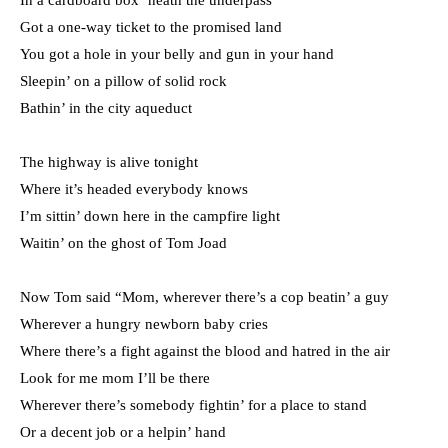
In a cardboard box ‘neath the underpass
Got a one-way ticket to the promised land
You got a hole in your belly and gun in your hand
Sleepin’ on a pillow of solid rock
Bathin’ in the city aqueduct
The highway is alive tonight
Where it’s headed everybody knows
I’m sittin’ down here in the campfire light
Waitin’ on the ghost of Tom Joad
Now Tom said “Mom, wherever there’s a cop beatin’ a guy
Wherever a hungry newborn baby cries
Where there’s a fight against the blood and hatred in the air
Look for me mom I’ll be there
Wherever there’s somebody fightin’ for a place to stand
Or a decent job or a helpin’ hand