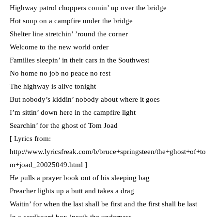
Highway patrol choppers comin’ up over the bridge
Hot soup on a campfire under the bridge
Shelter line stretchin’ ’round the corner
Welcome to the new world order
Families sleepin’ in their cars in the Southwest
No home no job no peace no rest
The highway is alive tonight
But nobody’s kiddin’ nobody about where it goes
I’m sittin’ down here in the campfire light
Searchin’ for the ghost of Tom Joad
[ Lyrics from:
http://www.lyricsfreak.com/b/bruce+springsteen/the+ghost+of+to
m+joad_20025049.html ]
He pulls a prayer book out of his sleeping bag
Preacher lights up a butt and takes a drag
Waitin’ for when the last shall be first and the first shall be last