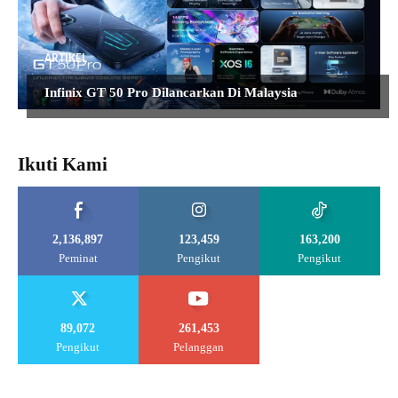
ARTIKEL
Infinix GT 50 Pro Dilancarkan Di Malaysia
Ikuti Kami
2,136,897
123,459
163,200
Peminat
Pengikut
Pengikut
89,072
261,453
Pengikut
Pelanggan