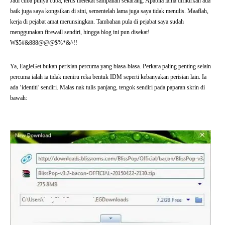
Jadi cuba punya cuba, terus melekat sampailah sekarang. Apabila lama difikirkan ada
baik juga saya kongsikan di sini, sementelah lama juga saya tidak menulis. Maaflah,
kerja di pejabat amat merunsingkan. Tambahan pula di pejabat saya sudah
menggunakan firewall sendiri, hingga blog ini pun disekat!
W$5#&888@@@$%*&^!!
Ya, EagleGet bukan perisian percuma yang biasa-biasa. Perkara paling penting selain
percuma ialah ia tidak meniru reka bentuk IDM seperti kebanyakan perisian lain. Ia
ada ‘identiti’ sendiri. Malas nak tulis panjang, tengok sendiri pada paparan skrin di
bawah: