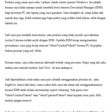
Perkara yang sama saya cuba ‘carikan’ untuk sistem operasi Windows. Ini adalah
kerana saya tidak mampu untuk membeli lesen Internet Download Manager (IDM)
bagi kesemua PC dan laptop yang saya gunakan. Satu mungkin ok, tetapi kalau dah
masuk dua, tiga, boleh melarat juga bajet poket yang sedikit tebal (ehem, tebal dengan
habuk) ini.
Jadi saya pun mulalah mencarinya, satu perkara yang tidak pernah saya lakukan
(serius!) kerana terlalu asyik dengan IDM. Apabila IDM kerap mengemaskini
perisiannya, saya juga kerap mencari *ehem*cracked*ehem* kerana PC di pejabat
bukan perisian yang asli. Hehe..
Kerana rimas, saya cuba mencari alternatif terbaik yang percuma. Siapa yang tak suka
makan nasi minyak kenduri, kan? Errr.. ok kan analogi tu.
Jadi dipendekkan cerita maka saya pun cubalah menggunakan perisian ini , iaitu
EagleGet. Ianya dah lama, cuma waktu dulu saya tak minat nak menggunakannnya
kerana IDM tidak terlalu merimaskan seperti sekarang. Nak guna versi
*ehem*cracked*ehem* atau *ehem*patched*ehem* takut kepada virus pula. Heh..
mohon jangan ketawa!