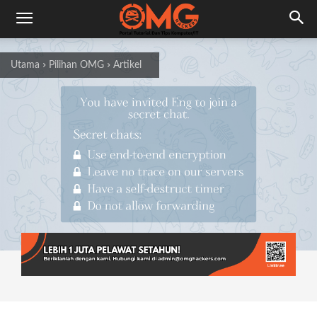
Utama
Pilihan OMG
Artikel