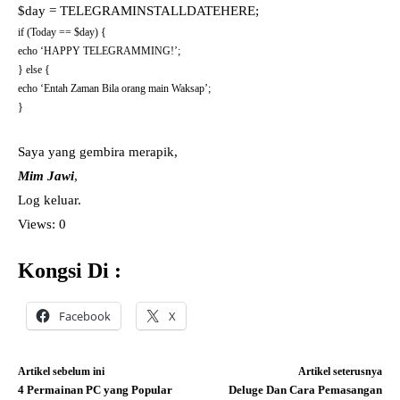
$day = TELEGRAMINSTALLDATEHERE;
if (Today == $day) {
echo ‘HAPPY TELEGRAMMING!’;
} else {
echo ‘Entah Zaman Bila orang main Waksap’;
}
Saya yang gembira merapik,
Mim Jawi
,
Log keluar.
Views: 0
Kongsi Di :
Facebook
X
Artikel sebelum ini
Artikel seterusnya
4 Permainan PC yang Popular
Deluge Dan Cara Pemasangan