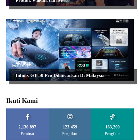
Proton, Vulkan, dan Mesa
ARTIKEL
Infinix GT 50 Pro Dilancarkan Di Malaysia
Ikuti Kami
2,136,897
123,459
163,200
Peminat
Pengikut
Pengikut