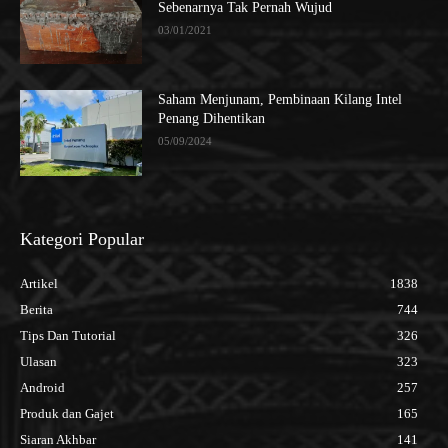
Sebenarnya Tak Pernah Wujud
03/01/2021
Saham Menjunam, Pembinaan Kilang Intel
Penang Dihentikan
05/09/2024
Kategori Popular
Artikel
1838
Berita
744
Tips Dan Tutorial
326
Ulasan
323
Android
257
Produk dan Gajet
165
Siaran Akhbar
141