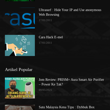
Ultrasurf : Hide Your IP and Use anonymous
Web Browsing
17/01/2011
Cara Hack E-mel
17/01/2011
Artikel Popular
Jom Review: PRISM+ Aura Smart Air Purifier
– Power Ke Tak?
09/05/2025
Satu Malaysia Kena Tipu : Dybbuk Box