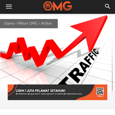
Utama
Pilihan OMG
Artikel