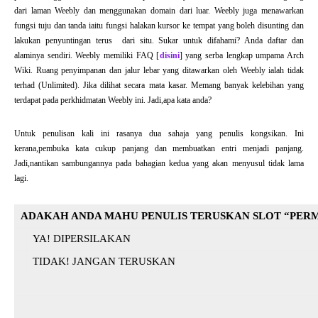
dari laman Weebly dan menggunakan domain dari luar. Weebly juga menawarkan
fungsi tuju dan tanda iaitu fungsi halakan kursor ke tempat yang boleh disunting dan
lakukan penyuntingan terus dari situ. Sukar untuk difahami? Anda daftar dan
alaminya sendiri. Weebly memiliki FAQ [
disini
] yang serba lengkap umpama Arch
Wiki. Ruang penyimpanan dan jalur lebar yang ditawarkan oleh Weebly ialah tidak
terhad (Unlimited). Jika dilihat secara mata kasar. Memang banyak kelebihan yang
terdapat pada perkhidmatan Weebly ini. Jadi,apa kata anda?
Untuk penulisan kali ini rasanya dua sahaja yang penulis kongsikan. Ini
kerana,pembuka kata cukup panjang dan membuatkan entri menjadi panjang.
Jadi,nantikan sambungannya pada bahagian kedua yang akan menyusul tidak lama
lagi.
ADAKAH ANDA MAHU PENULIS TERUSKAN SLOT “PER
YA! DIPERSILAKAN
TIDAK! JANGAN TERUSKAN