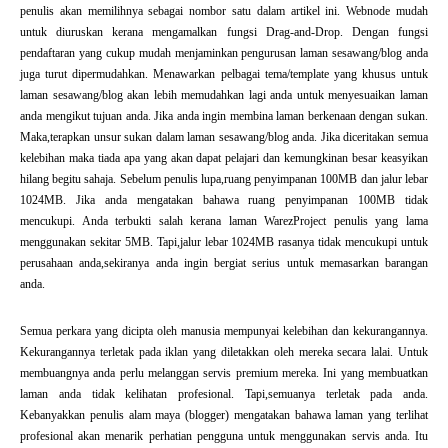
penulis akan memilihnya sebagai nombor satu dalam artikel ini. Webnode mudah
untuk diuruskan kerana mengamalkan fungsi Drag-and-Drop. Dengan fungsi
pendaftaran yang cukup mudah menjaminkan pengurusan laman sesawang/blog anda
juga turut dipermudahkan. Menawarkan pelbagai tema/template yang khusus untuk
laman sesawang/blog akan lebih memudahkan lagi anda untuk menyesuaikan laman
anda mengikut tujuan anda. Jika anda ingin membina laman berkenaan dengan sukan.
Maka,terapkan unsur sukan dalam laman sesawang/blog anda. Jika diceritakan semua
kelebihan maka tiada apa yang akan dapat pelajari dan kemungkinan besar keasyikan
hilang begitu sahaja. Sebelum penulis lupa,ruang penyimpanan 100MB dan jalur lebar
1024MB. Jika anda mengatakan bahawa ruang penyimpanan 100MB tidak
mencukupi. Anda terbukti salah kerana laman WarezProject penulis yang lama
menggunakan sekitar 5MB. Tapi,jalur lebar 1024MB rasanya tidak mencukupi untuk
perusahaan anda,sekiranya anda ingin bergiat serius untuk memasarkan barangan
anda.
Semua perkara yang dicipta oleh manusia mempunyai kelebihan dan kekurangannya.
Kekurangannya terletak pada iklan yang diletakkan oleh mereka secara lalai. Untuk
membuangnya anda perlu melanggan servis premium mereka. Ini yang membuatkan
laman anda tidak kelihatan profesional. Tapi,semuanya terletak pada anda.
Kebanyakkan penulis alam maya (blogger) mengatakan bahawa laman yang terlihat
profesional akan menarik perhatian pengguna untuk menggunakan servis anda. Itu