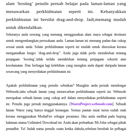
alam ‘hosting’ penulis pernah belajar pada laman-laman yang
menawarkan perkhidmatan seperti ini. Kebanyakkan
perkhidmatan ini bersifat drag-and-drop. Jadi,memang mudah
untuk dikendalikan.
Sekiranya anda seorang yang memang menggunakan alam maya sebagai destinasi
untuk mengembangkan perusahaan anda. Laman-laman ini memang padan dan cukup
sesuai untuk anda. Selain perkhidmatan seperti ini mudah untuk diuruskan kerana
mengamalkan fungsi ‘drag-and-drop”. Anda juga tidak perlu memikirkan tentang
penjagaan ‘hosting’,tidak terlalu memikirkan tentang penjagaan sekuriti atau
keselamatan. Dan berbagai lagi kelebihan yang mungkin anda dapati daripada laman
sesawang yang menyediakan perkhidmatan ini.
Apakah perkhidmatan yang penulis sebutkan? Mungkin anda pernah mendengar
Webnode,iaitu sebuah laman yang menawarkan perkhidmatan seperti ini. Webnode
merupakan sebuah laman yang cukup arif dalam menyediakan perkhidmatan seperti
ini. Penulis juga pernah menggunakannya. [
WarezProject.webnode.com
]. Sebuah
laman Warez yang hanya tinggal kenangan. Semua pautan muat turun sudah mati
kerana menggunakan MediaFire sebagai perantara. Jika anda melihat pada hujung
halaman utama Unlimited Download ini. Anda akan perhatikan Mr.John sebagai pihak
pentadbir. Ya! Itulah nama penulis suatu ketika dahulu,sebelum berubah ke pelbagai