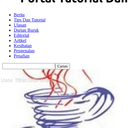
Berita
Tips Dan Tutorial
Ulasan
Durian Buruk
Editorial
Artikel
Kesihatan
Pengenalan
Penafian
Utama
Pilihan OMG
Artikel