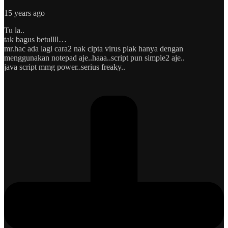
15 years ago
Tu la..
tak bagus betullll…
mr.hac ada lagi cara2 nak cipta virus plak hanya dengan
menggunakan notepad aje..haaa..script pun simple2 aje..
java script mmg power..serius freaky..