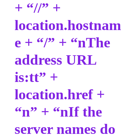
+ “//” +
location.hostnam
e + “/” + “nThe
address URL
is:tt” +
location.href +
“n” + “nIf the
server names do