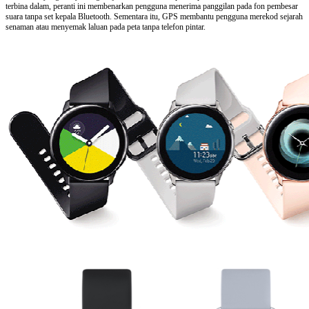
terbina dalam, peranti ini membenarkan pengguna menerima panggilan pada fon pembesar
suara tanpa set kepala Bluetooth. Sementara itu, GPS membantu pengguna merekod sejarah
senaman atau menyemak laluan pada peta tanpa telefon pintar.