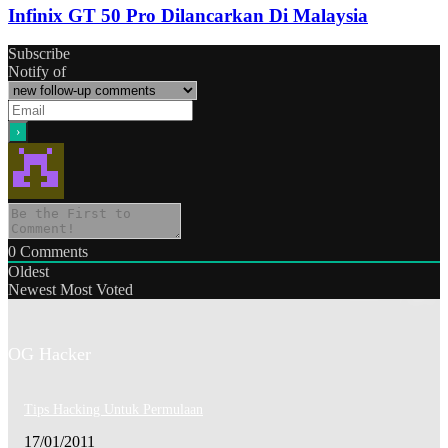
Infinix GT 50 Pro Dilancarkan Di Malaysia
Subscribe
Notify of
0
Comments
Oldest
Newest
Most Voted
OG Hacker
Tips Hacking Untuk Permulaan
17/01/2011