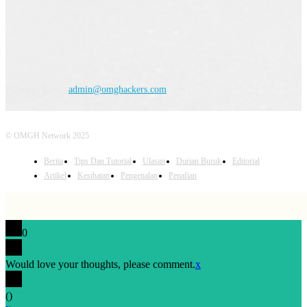
Hubungi Kami:
admin@omghackers.com
© OMGH Network 2025
Berita
Tips Dan Tutorial
Ulasan
Durian Buruk
Editorial
Artikel
Kesihatan
Pengenalan
Penafian
0
Would love your thoughts, please comment.
x
(
)