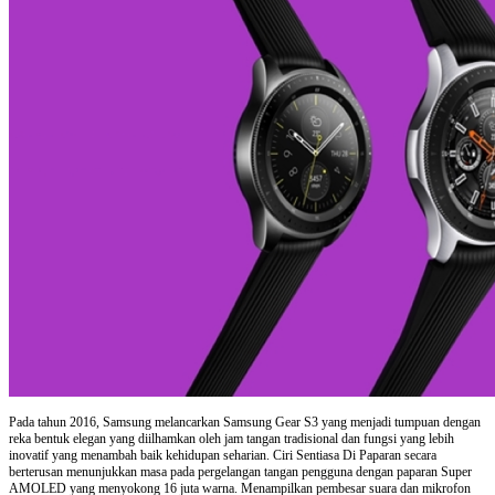
Pada tahun 2016, Samsung melancarkan Samsung Gear S3 yang menjadi tumpuan dengan
reka bentuk elegan yang diilhamkan oleh jam tangan tradisional dan fungsi yang lebih
inovatif yang menambah baik kehidupan seharian. Ciri Sentiasa Di Paparan secara
berterusan menunjukkan masa pada pergelangan tangan pengguna dengan paparan Super
AMOLED yang menyokong 16 juta warna. Menampilkan pembesar suara dan mikrofon