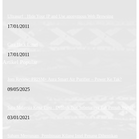
Ultrasurf : Hide Your IP and Use anonymous Web Browsing
17/01/2011
Cara Hack E-mel
17/01/2011
Artikel Popular
Jom Review: PRISM+ Aura Smart Air Purifier – Power Ke Tak?
09/05/2025
Satu Malaysia Kena Tipu : Dybbuk Box Sebenarnya Tak Pernah Wujud
03/01/2021
Saham Menjunam, Pembinaan Kilang Intel Penang Dihentikan