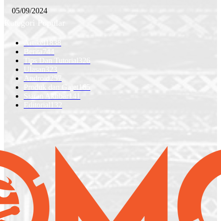
05/09/2024
Kategori Popular
Artikel
1838
Berita
744
Tips Dan Tutorial
326
Ulasan
323
Android
257
Produk dan Gajet
165
Siaran Akhbar
141
Editorial
132