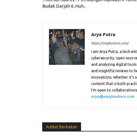
Budak Darjah 6..Huh..
Arya Putra
https://omghackers.com/
I am Arya Putra, a tech e
cybersecurity, open-source
and analyzing digital tools
and insightful reviews to 
innovations. Whether it’s s
content that is both practi
I’m open to collaborations.
arya@omghackers.com
Artikel Berkaitan