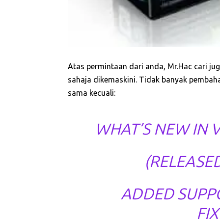
Atas permintaan dari anda, Mr.Hac cari juga
sahaja dikemaskini. Tidak banyak pembahar
sama kecuali:
WHAT’S NEW IN V
(RELEASED
ADDED SUPPO
FI