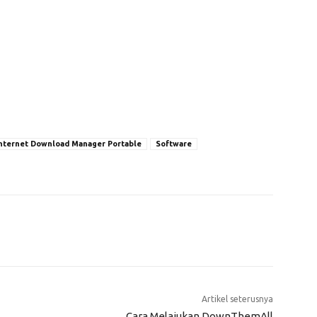
nternet Download Manager Portable
Software
Artikel seterusnya
,
Cara Melajukan DownThemAll