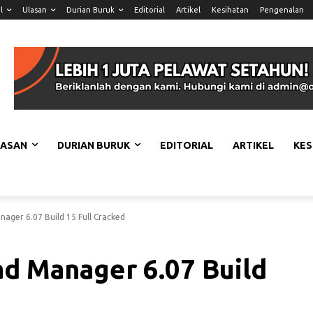
l
Ulasan
Durian Buruk
Editorial
Artikel
Kesihatan
Pengenalan
LASAN
DURIAN BURUK
EDITORIAL
ARTIKEL
KES
ager 6.07 Build 15 Full Cracked
d Manager 6.07 Build