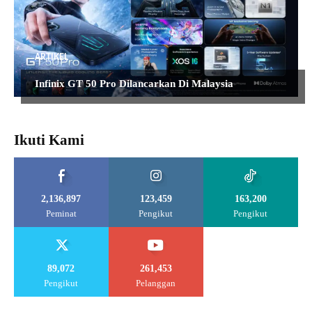
ARTIKEL
Infinix GT 50 Pro Dilancarkan Di Malaysia
Ikuti Kami
2,136,897
123,459
163,200
Peminat
Pengikut
Pengikut
89,072
261,453
Pengikut
Pelanggan