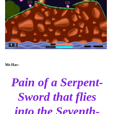
Mr.Hac:
Pain of a Serpent-
Sword that flies
into the Seventh-