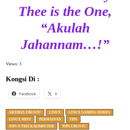
Thee is the One,
“Akulah
Jahannam…!”
Views: 3
Kongsi Di :
Facebook
X
ARTIKEL UBUNTU
LINUX
LINUX GAMING SERIES
LINUX MINT
PERMAINAN
TIPS
TIPS N TRICK KOMPUTER
TIPS UBUNTU