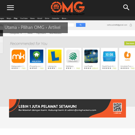
Utama
Pilihan OMG
Artikel