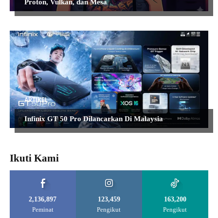
Proton, Vulkan, dan Mesa
ARTIKEL
Infinix GT 50 Pro Dilancarkan Di Malaysia
Ikuti Kami
2,136,897
123,459
163,200
Peminat
Pengikut
Pengikut