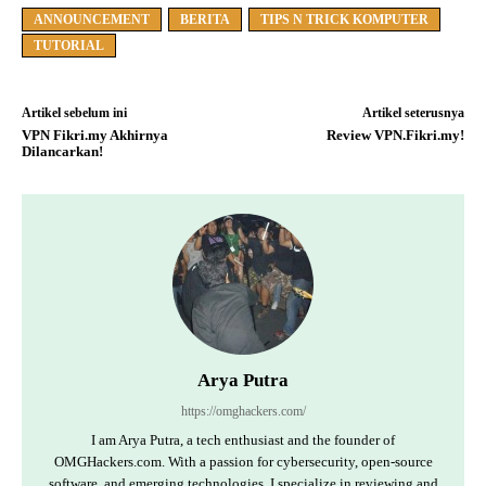
ANNOUNCEMENT
BERITA
TIPS N TRICK KOMPUTER
TUTORIAL
Artikel sebelum ini
Artikel seterusnya
VPN Fikri.my Akhirnya
Review VPN.Fikri.my!
Dilancarkan!
Arya Putra
https://omghackers.com/
I am Arya Putra, a tech enthusiast and the founder of
OMGHackers.com. With a passion for cybersecurity, open-source
software, and emerging technologies, I specialize in reviewing and