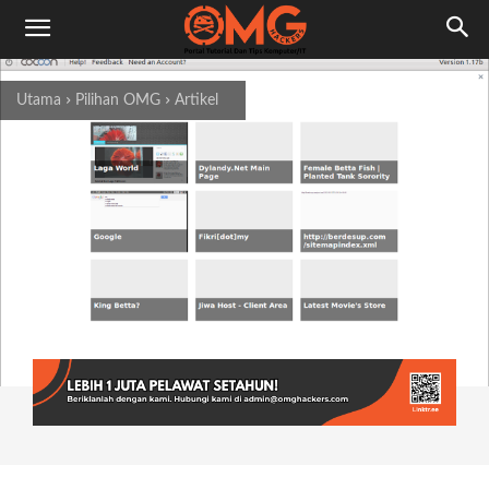
Utama
Pilihan OMG
Artikel