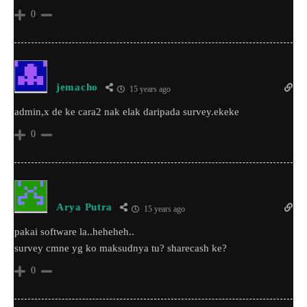
0
jemacho
15 years ago
admin,x de ke cara2 nak elak daripada survey.ekeke
0
Arya Putra
15 years ago
pakai software la..heheheh..
survey cmne yg ko maksudnya tu? sharecash ke?
0