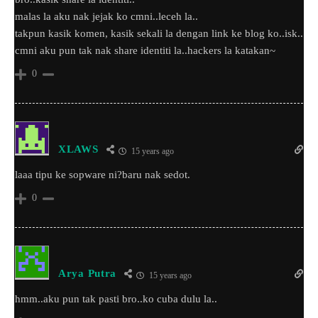
malas la aku nak jejak ko cmni..leceh la..
takpun kasik komen, kasik sekali la dengan link ke blog ko..isk..
cmni aku pun tak nak share identiti la..hackers la katakan~
0
XLAWS
15 years ago
laaa tipu ke sopware ni?baru nak sedot.
0
Arya Putra
15 years ago
hmm..aku pun tak pasti bro..ko cuba dulu la..