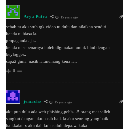
Arya Putra
15 years ago
sebab tu aku sruh tgk video tu dulu dan nilaikan sendiri..
benda ni biasa la..
propaganda aja..
benda ni sebenarnya boleh digunakan untuk bind dengan
keylogger..
sapa2 guna, nasib la..memang kena la..
0
jemacho
15 years ago
aku pun dulu ada web phishing,pehh…5 orang mat salleh
sangkut dengan aku.nasib baik la aku seorang yang baik
hati,kalau x aku dah kobas duit depa.wakaka