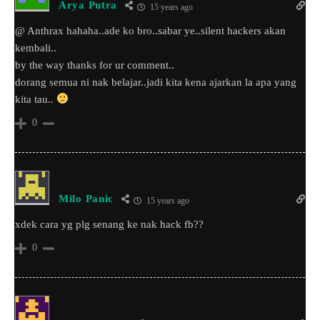
Arya Putra
15 years ago
@ Anthrax hahaha..ade ko bro..sabar ye..silent hackers akan
kembali..
by the way thanks for ur comment..
dorang semua ni nak belajar..jadi kita kena ajarkan la apa yang
kita tau..
0
Milo Panic
15 years ago
xdek cara yg plg senang ke nak hack fb??
0