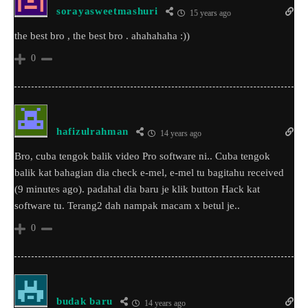
sorayasweetmashuri
15 years ago
the best bro , the best bro . ahahahaha :))
0
hafizulrahman
14 years ago
Bro, cuba tengok balik video Pro software ni.. Cuba tengok
balik kat bahagian dia check e-mel, e-mel tu bagitahu received
(9 minutes ago). padahal dia baru je klik button Hack kat
software tu. Terang2 dah nampak macam x betul je..
0
budak baru
14 years ago