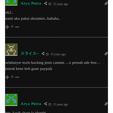
Arya Putra
15 years ago
ok2..
nanti aku pakai shoutmix..hahaha..
0
スライス~
15 years ago
selalunyer tools hacking jenis camnie….x pernah ade free…
(mesti kene beli gune paypal)
0
Arya Putra
15 years ago
bro..kasik share la identiti..