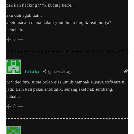
perisian hacking t**k kucing betol..
aku dah agak dah..
abeh macam mana dalam youtube tu tunjuk real punya?
heheheh..
0
Freaky
15 years ago
tu video bro, sume boleh ejas untuk nampak supaya software ni
jadi. Lain kali pakai shoutmix. senang sket nak sembang.
hahaha
0