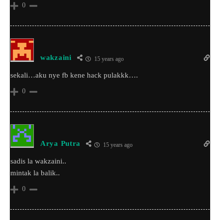
0
wakzaini
15 years ago
sekali…aku nye fb kene hack pulakkk….
0
Arya Putra
15 years ago
sadis la wakzaini..
mintak la balik..
0