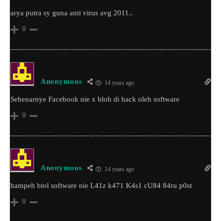
arya putra sy guna anti virus avg 2011..
0
Anonymous
14 years ago
Sebenarnye Facebook nie x bloh di hack oleh software
0
Anonymous
14 years ago
hampeh btol software nie L41z k471 K4s1 cU84 84ru p0st
0