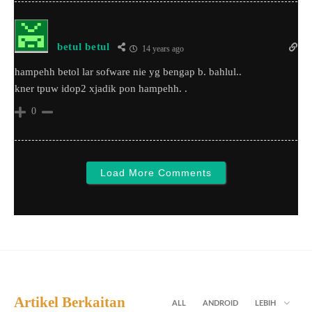
betul betul
14 years ago
hampehh betol lar sofware nie yg bengap b. bahlul..
kner tpuw idop2 xjadik pon hampehh. .
0
Load More Comments
Artikel Berkaitan
ALL
ANDROID
LEBIH