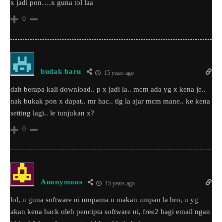
x jadi pon….x guna tol laa
0
budak baru
15 years ago
dah berapa kali download.. p x jadi la.. mcm ada yg x kena je..
nak bukak pon x dapat.. mr hac.. tlg la ajar mcm mane.. ke kena
setting lagi.. le tunjukan x?
0
Anonymous
15 years ago
lol, u guna software ni umpama u makan umpan la bro, u yg
akan kena hack oleh pencipta software ni, free2 bagi email ngan