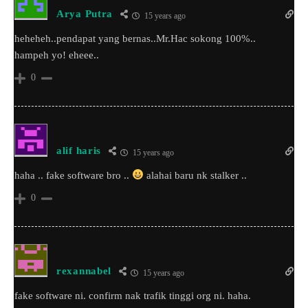
Arya Putra
15 years ago
heheheh..pendapat yang bernas..Mr.Hac sokong 100%..
hampeh yo! eheee..
0
alif haris
15 years ago
haha .. fake software bro ..
alahai baru nk stalker ..
0
rexannabel
15 years ago
fake software ni. confirm nak trafik tinggi org ni. haha.