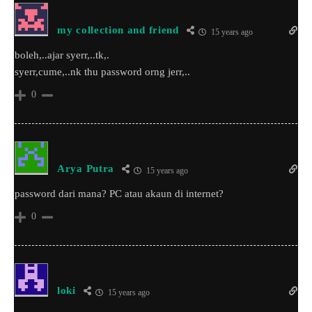
my collection and friend
15 years ago
boleh,..ajar syerr,..tk,.
syerr,cume,..nk thu password orng jerr,..
0
Arya Putra
15 years ago
password dari mana? PC atau akaun di internet?
0
loki
15 years ago