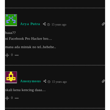
Arya Putra
15 years ago
haaa??
ni Facebook Pro Hacker bro…
mana ada mintak no tel..hehehe..
0
Anonymous
15 years ago
skali kena kencing daaa…
0