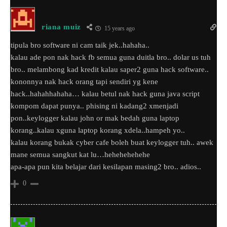
riana muiz
15 years ago
tipula bro software ni cam taik jek..hahaha..
kalau ade pon nak hack fb semua guna duitla bro.. dolar us tuh
bro.. melambong kad kredit kalau saper2 guna hack software..
kononnya nak hack orang tapi sendiri yg kene
hack..hahahhahaha… kalau betul nak hack guna java script
kompom dapat punya.. phising ni kadang2 xmenjadi
pon..keylogger kalau john or mak bedah guna laptop
korang..kalau xguna laptop korang xdela..hampeh yo..
kalau korang bukak cyber cafe boleh buat keylogger tuh.. awek
mane semua sangkut kat lu…hehehehehehe
apa-apa pun kita belajar dari kesilapan masing2 bro.. adios..
0