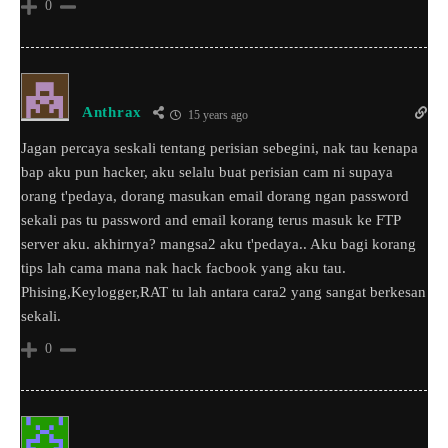
0
Anthrax
15 years ago
Jagan percaya seskali tentang perisian sebegini, nak tau kenapa
bap aku pun hacker, aku selalu buat perisian cam ni supaya
orang t'pedaya, dorang masukan email dorang ngan password
sekali pas tu password and email korang terus masuk ke FTP
server aku. akhirnya? mangsa2 aku t'pedaya.. Aku bagi korang
tips lah cama mana nak hack facbook yang aku tau.
Phising,Keylogger,RAT tu lah antara cara2 yang sangat berkesan
sekali.
0