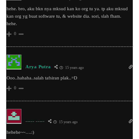
hehe. bro, aku bkn nya mksud kan ko org tu ya. tp aku mksud
kan org yg buat software tu, & website dia. sori, slah fham.
hehe.
0
Arya Putra
15 years ago
Ooo..hahaha..salah tafsiran plak..=D
0
----- -----
15 years ago
hehehe~~….:)