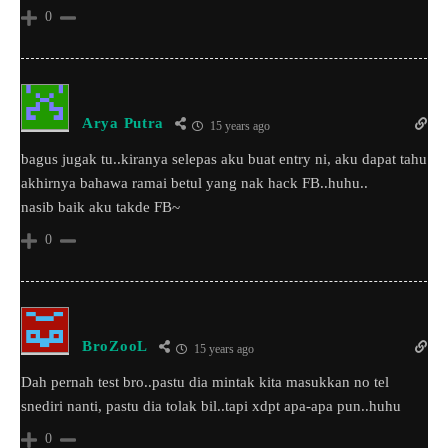
0
Arya Putra
15 years ago
bagus jugak tu..kiranya selepas aku buat entry ni, aku dapat tahu
akhirnya bahawa ramai betul yang nak hack FB..huhu..
nasib baik aku takde FB~
0
BroZooL
15 years ago
Dah pernah test bro..pastu dia mintak kita masukkan no tel
snediri nanti, pastu dia tolak bil..tapi xdpt apa-apa pun..huhu
0