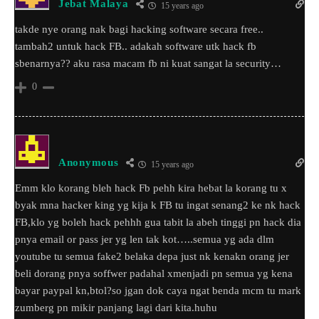
Jebat Malaya
15 years ago
takde nye orang nak bagi hacking software secara free..
tambah2 untuk hack FB.. adakah software utk hack fb
sbenarnya?? aku rasa macam fb ni kuat sangat la security…
0
Anonymous
15 years ago
Emm klo korang bleh hack Fb pehh kira hebat la korang tu x
byak mna hacker king yg kija k FB tu ingat senang2 ke nk hack
FB,klo yg boleh hack pehhh gua tabit la abeh tinggi pn hack dia
pnya email or pass jer yg len tak kot…..semua yg ada dlm
youtube tu semua fake2 belaka depa just nk kenakn orang jer
beli dorang pnya soffwer padahal xmenjadi pn semua yg kena
bayar paypal kn,btol?so jgan dok caya ngat benda mcm tu mark
zumberg pn mikir panjang lagi dari kita.huhu