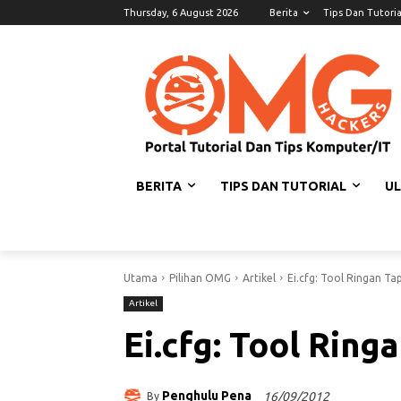
Thursday, 6 August 2026
Berita
Tips Dan Tutoria
BERITA
TIPS DAN TUTORIAL
U
Utama
Pilihan OMG
Artikel
Ei.cfg: Tool Ringan Ta
Artikel
Ei.cfg: Tool Ring
Penghulu Pena
16/09/2012
By