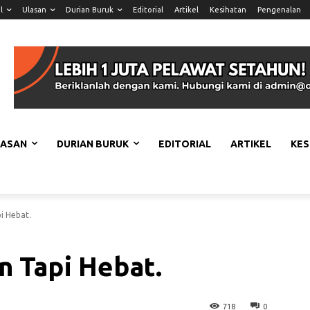
l
Ulasan
Durian Buruk
Editorial
Artikel
Kesihatan
Pengenalan
LASAN
DURIAN BURUK
EDITORIAL
ARTIKEL
KES
pi Hebat.
an Tapi Hebat.
718
0