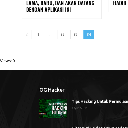
LAMA, BARU, DAN AKAN DATANG
HADIR 
DENGAN APLIKASI INI
...
1
82
83
84
Views: 0
OG Hacker
Tips Hacking Untuk Permulaa
17/01/2011