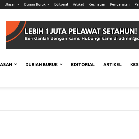
Ulasan
Durian Buruk
Editorial
Artikel
Kesihatan
Pengenalan
Pe
LASAN
DURIAN BURUK
EDITORIAL
ARTIKEL
KES