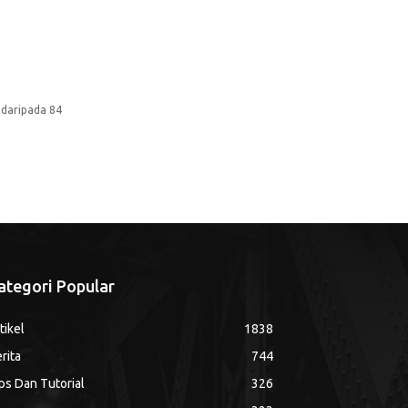
daripada 84
ategori Popular
tikel
1838
rita
744
ps Dan Tutorial
326