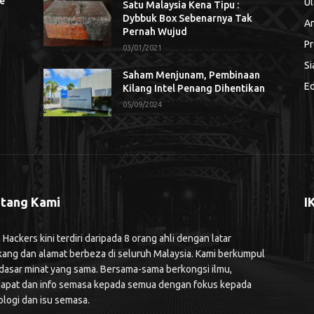
se
Ul
Satu Malaysia Kena Tipu :
Dybbuk Box Sebenarnya Tak
An
Pernah Wujud
Pr
03/01/2021
Si
Saham Menjunam, Pembinaan
Ed
Kilang Intel Penang Dihentikan
05/09/2024
tang Kami
I
ackers kini terdiri daripada 8 orang ahli dengan latar
kang dan alamat berbeza di seluruh Malaysia. Kami berkumpul
 dasar minat yang sama. Bersama-sama berkongsi ilmu,
apat dan info semasa kepada semua dengan fokus kepada
ologi dan isu semasa.