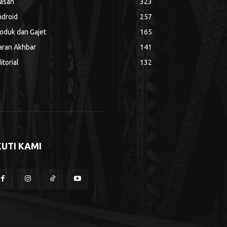
asan
323
droid
257
oduk dan Gajet
165
aran Akhbar
141
itorial
132
KUTI KAMI