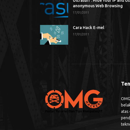
Ultrasurf : Hide Your IP and U
anonymous Web Browsing
17/01/2011
Cara Hack E-mel
17/01/2011
Ten
OMG H
bela
atas
pend
tekn