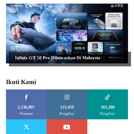
ARTIKEL
Infinix GT 50 Pro Dilancarkan Di Malaysia
Ikuti Kami
2,136,897
123,459
163,200
Peminat
Pengikut
Pengikut