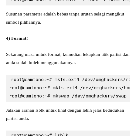
Susunan parameter adalah bebas tanpa urutan selagi mengikut
simbol pilihannya.
4) Format!
Sekarang masa untuk format, kemudian lekapkan titik partisi dan
anda sudah boleh menggunakannya.
root@camtono:~# mkfs.ext4 /dev/omghackers/root
root@camtono:~# mkfs.ext4 /dev/omghackers/home

root@camtono:~# mkswap /dev/omghackers/swap
Jalakan arahan lsblk untuk lihat dengan lebih jelas kedudukan
partisi anda.
root@camtono:~# lsblk
