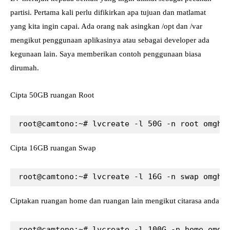
partisi. Pertama kali perlu difikirkan apa tujuan dan matlamat
yang kita ingin capai. Ada orang nak asingkan /opt dan /var
mengikut penggunaan aplikasinya atau sebagai developer ada
kegunaan lain. Saya memberikan contoh penggunaan biasa
dirumah.
Cipta 50GB ruangan Root
root@camtono:~# lvcreate -l 50G -n root omgha
Cipta 16GB ruangan Swap
root@camtono:~# lvcreate -l 16G -n swap omgha
Ciptakan ruangan home dan ruangan lain mengikut citarasa anda
root@camtono:~# lvcreate -l 100G -n home omgh