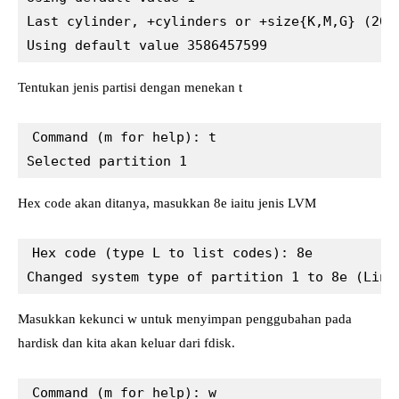
Last cylinder, +cylinders or +size{K,M,G} (204
Using default value 3586457599
Tentukan jenis partisi dengan menekan t
Command (m for help): t

Selected partition 1
Hex code akan ditanya, masukkan 8e iaitu jenis LVM
Hex code (type L to list codes): 8e

Changed system type of partition 1 to 8e (Linu
Masukkan kekunci w untuk menyimpan penggubahan pada
hardisk dan kita akan keluar dari fdisk.
Command (m for help): w
