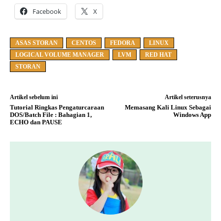
Facebook
X
ASAS STORAN
CENTOS
FEDORA
LINUX
LOGICAL VOLUME MANAGER
LVM
RED HAT
STORAN
Artikel sebelum ini
Artikel seterusnya
Tutorial Ringkas Pengaturcaraan
Memasang Kali Linux Sebagai
DOS/Batch File : Bahagian 1,
Windows App
ECHO dan PAUSE