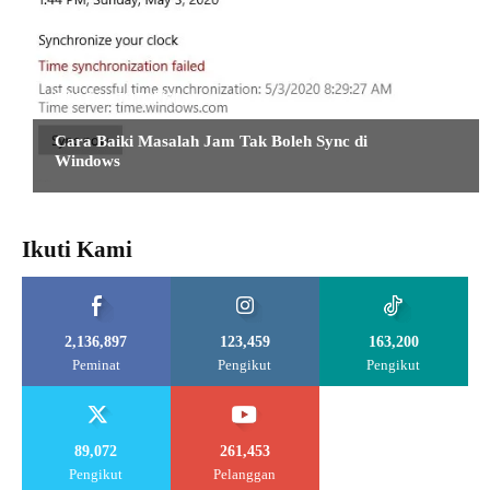
TIPS DAN TUTORIAL
Cara Baiki Masalah Jam Tak Boleh Sync di
Windows
Ikuti Kami
2,136,897
123,459
163,200
Peminat
Pengikut
Pengikut
89,072
261,453
Pengikut
Pelanggan