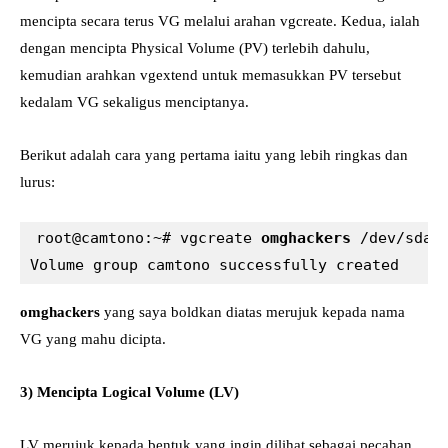
mencipta secara terus VG melalui arahan vgcreate. Kedua, ialah
dengan mencipta Physical Volume (PV) terlebih dahulu,
kemudian arahkan vgextend untuk memasukkan PV tersebut
kedalam VG sekaligus menciptanya.
Berikut adalah cara yang pertama iaitu yang lebih ringkas dan
lurus:
root@camtono:~# vgcreate 
omghackers
 /dev/sda1

Volume group camtono successfully created
omghackers
yang saya boldkan diatas merujuk kepada nama
VG yang mahu dicipta.
3) Mencipta Logical Volume (LV)
LV merujuk kepada bentuk yang ingin dilihat sebagai pecahan