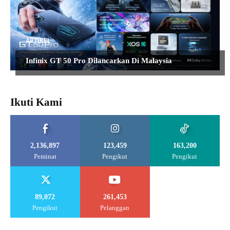
ARTIKEL
Infinix GT 50 Pro Dilancarkan Di Malaysia
Ikuti Kami
2,136,897
123,459
163,200
Peminat
Pengikut
Pengikut
89,072
261,453
Pengikut
Pelanggan