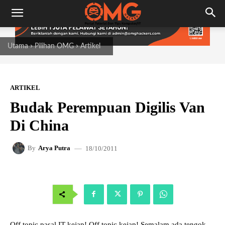
Utama
Pilihan OMG
Artikel
ARTIKEL
Budak Perempuan Digilis Van
Di China
18/10/2011
By
Arya Putra
Off topic pasal IT kejap! Off topic kejap! Semalam ada tengok