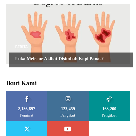
BERITA
Luka Melecur Akibat Disimbah Kopi Panas?
Ikuti Kami
2,136,897
123,459
163,200
Peminat
Pengikut
Pengikut