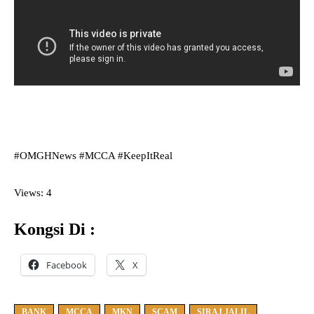
#OMGHNews #MCCA #KeepItReal
Views: 4
Kongsi Di :
Facebook
X
BANK
MCCA
MKN
SCAM
SIRAJ JALIL