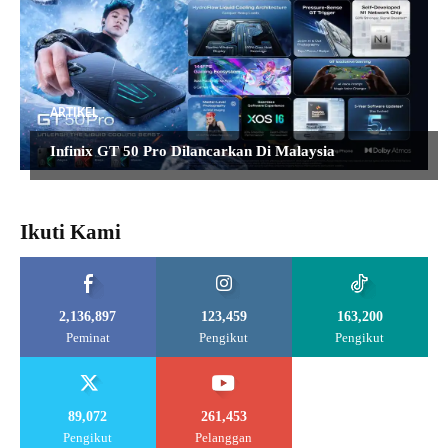
ARTIKEL
Infinix GT 50 Pro Dilancarkan Di Malaysia
Ikuti Kami
2,136,897
123,459
163,200
Peminat
Pengikut
Pengikut
89,072
261,453
Pengikut
Pelanggan