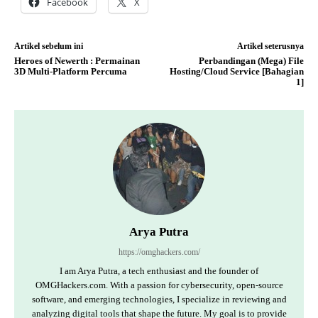
Facebook
X
Artikel sebelum ini
Artikel seterusnya
Heroes of Newerth : Permainan
Perbandingan (Mega) File
3D Multi-Platform Percuma
Hosting/Cloud Service [Bahagian
1]
Arya Putra
https://omghackers.com/
I am Arya Putra, a tech enthusiast and the founder of
OMGHackers.com. With a passion for cybersecurity, open-source
software, and emerging technologies, I specialize in reviewing and
analyzing digital tools that shape the future. My goal is to provide