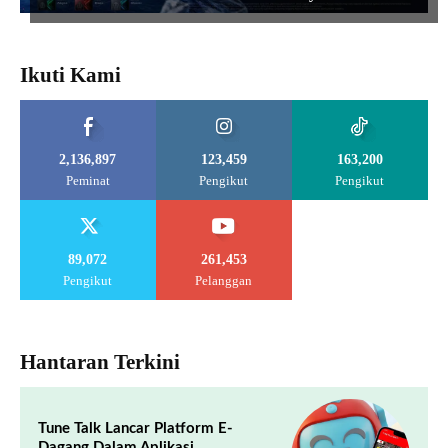
Ikuti Kami
2,136,897
123,459
163,200
Peminat
Pengikut
Pengikut
89,072
261,453
Pengikut
Pelanggan
Hantaran Terkini
Tune Talk Lancar Platform E-
Dagang Dalam Aplikasi