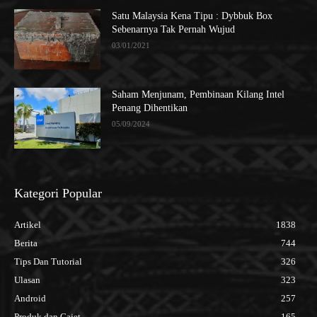
Satu Malaysia Kena Tipu : Dybbuk Box
Sebenarnya Tak Pernah Wujud
03/01/2021
Saham Menjunam, Pembinaan Kilang Intel
Penang Dihentikan
05/09/2024
Kategori Popular
Artikel
1838
Berita
744
Tips Dan Tutorial
326
Ulasan
323
Android
257
Produk dan Gajet
165