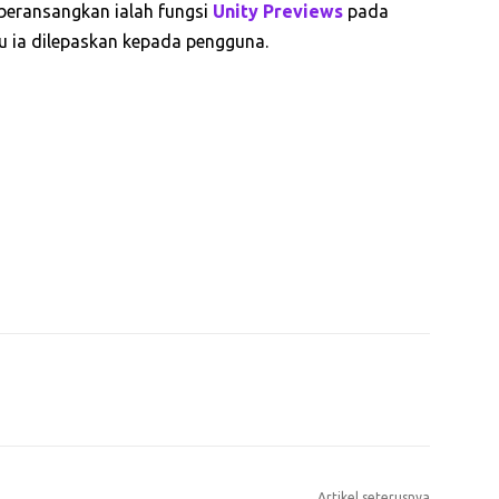
beransangkan ialah fungsi
Unity Previews
pada
u ia dilepaskan kepada pengguna.
Artikel seterusnya