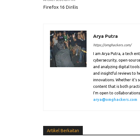
Firefox 16 Dirilis
Arya Putra
https://omghackers.com/
I am Arya Putra, a tech e
cybersecurity, open-source
and analyzing digital tools
and insightful reviews to 
innovations. Whether it’s s
content that is both practi
I’m open to collaborations.
arya@omghackers.com
Artikel Berkaitan