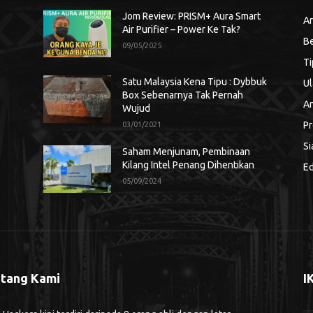
Jom Review: PRISM+ Aura Smart
Ar
Air Purifier – Power Ke Tak?
Be
09/05/2025
Ti
Satu Malaysia Kena Tipu : Dybbuk
Ul
Box Sebenarnya Tak Pernah
An
Wujud
Pr
03/01/2021
Si
Saham Menjunam, Pembinaan
Kilang Intel Penang Dihentikan
Ed
05/09/2024
tang Kami
I