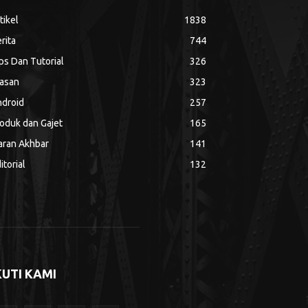
tikel
1838
rita
744
ps Dan Tutorial
326
asan
323
droid
257
oduk dan Gajet
165
aran Akhbar
141
itorial
132
KUTI KAMI