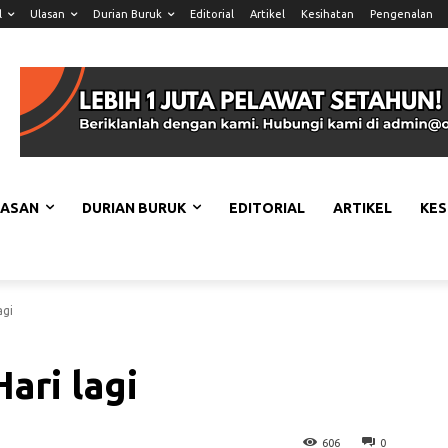
l
Ulasan
Durian Buruk
Editorial
Artikel
Kesihatan
Pengenalan
LASAN
DURIAN BURUK
EDITORIAL
ARTIKEL
KES
agi
Hari lagi
606
0