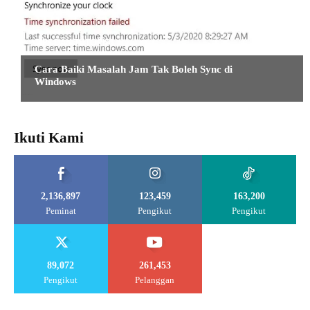
TIPS DAN TUTORIAL
Cara Baiki Masalah Jam Tak Boleh Sync di
Windows
Ikuti Kami
2,136,897
123,459
163,200
Peminat
Pengikut
Pengikut
89,072
261,453
Pengikut
Pelanggan