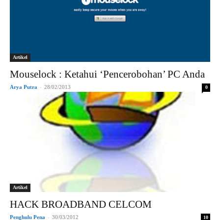
Artikel
Mouselock : Ketahui ‘Pencerobohan’ PC Anda
Arya Putra
-
28/02/2013
0
Artikel
HACK BROADBAND CELCOM
Penghulu Pena
-
30/03/2012
10