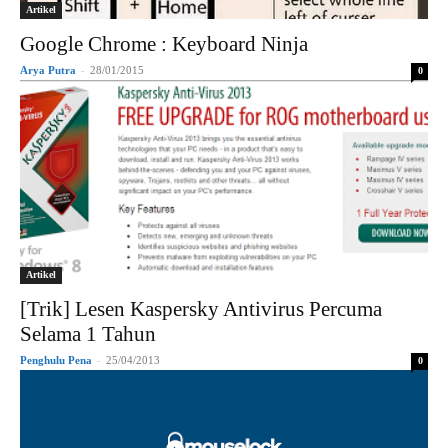
Artikel
Google Chrome : Keyboard Ninja
Arya Putra
-
28/01/2015
0
Artikel
[Trik] Lesen Kaspersky Antivirus Percuma
Selama 1 Tahun
Penghulu Pena
-
25/04/2013
0