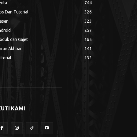
rita
744
ps Dan Tutorial
326
asan
323
droid
257
oduk dan Gajet
165
aran Akhbar
141
itorial
132
KUTI KAMI