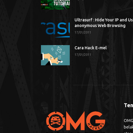
Ultrasurf : Hide Your IP and U
anonymous Web Browsing
17/01/2011
Cara Hack E-mel
17/01/2011
Ten
OMG H
bela