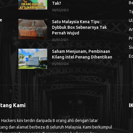
Be
Tak?
09/05/2025
Ti
se
Ul
Satu Malaysia Kena Tipu :
Dybbuk Box Sebenarnya Tak
An
Pernah Wujud
Pr
03/01/2021
Si
Saham Menjunam, Pembinaan
Ed
Kilang Intel Penang Dihentikan
05/09/2024
tang Kami
I
ackers kini terdiri daripada 8 orang ahli dengan latar
kang dan alamat berbeza di seluruh Malaysia. Kami berkumpul