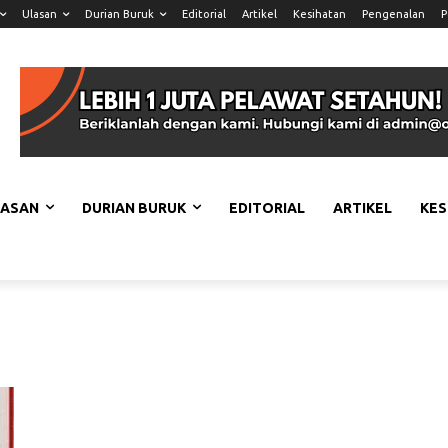
Ulasan
Durian Buruk
Editorial
Artikel
Kesihatan
Pengenalan
P
LASAN
DURIAN BURUK
EDITORIAL
ARTIKEL
KES