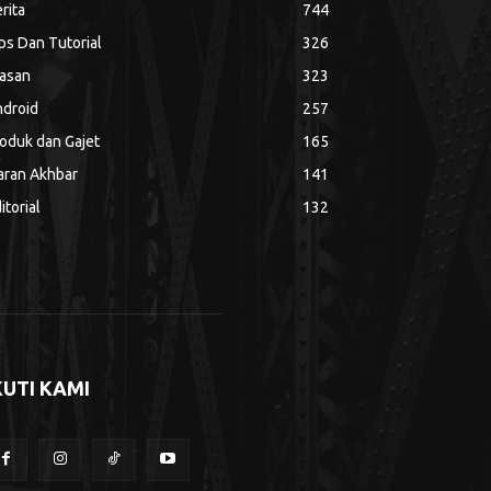
rita
744
ps Dan Tutorial
326
asan
323
droid
257
oduk dan Gajet
165
aran Akhbar
141
itorial
132
KUTI KAMI