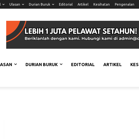
l
Ulasan
Durian Buruk
Editorial
Artikel
Kesihatan
Pengenalan
LASAN
DURIAN BURUK
EDITORIAL
ARTIKEL
KES