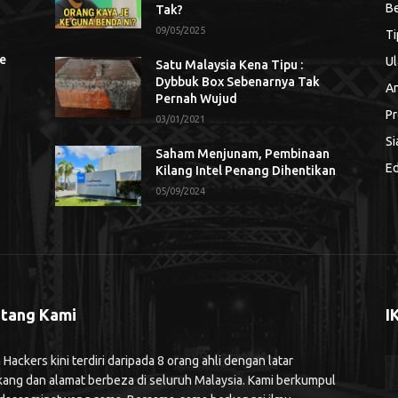
Be
Tak?
09/05/2025
Ti
se
Ul
Satu Malaysia Kena Tipu :
Dybbuk Box Sebenarnya Tak
An
Pernah Wujud
Pr
03/01/2021
Si
Saham Menjunam, Pembinaan
Ed
Kilang Intel Penang Dihentikan
05/09/2024
tang Kami
I
ackers kini terdiri daripada 8 orang ahli dengan latar
kang dan alamat berbeza di seluruh Malaysia. Kami berkumpul