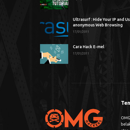
Ultrasurf : Hide Your IP and U
anonymous Web Browsing
17/01/2011
Cara Hack E-mel
17/01/2011
Ten
OMG H
bela