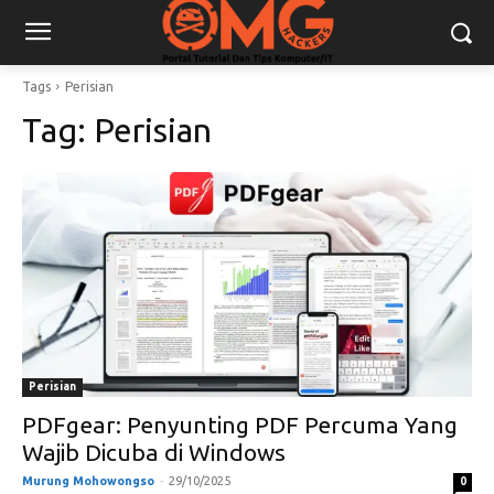
Tags
Perisian
Tag:
Perisian
Perisian
PDFgear: Penyunting PDF Percuma Yang
Wajib Dicuba di Windows
Murung Mohowongso
-
29/10/2025
0