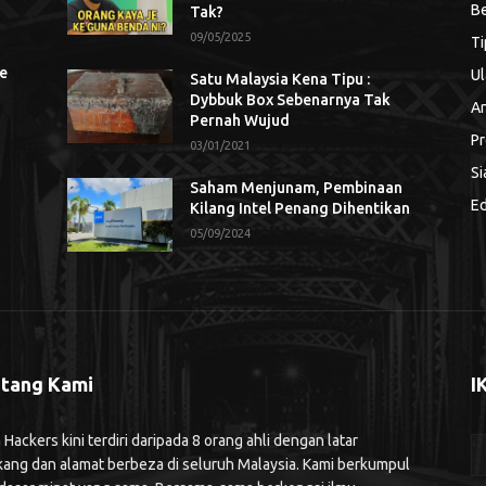
Be
Tak?
09/05/2025
Ti
se
Ul
Satu Malaysia Kena Tipu :
Dybbuk Box Sebenarnya Tak
An
Pernah Wujud
Pr
03/01/2021
Si
Saham Menjunam, Pembinaan
Ed
Kilang Intel Penang Dihentikan
05/09/2024
tang Kami
I
ackers kini terdiri daripada 8 orang ahli dengan latar
kang dan alamat berbeza di seluruh Malaysia. Kami berkumpul