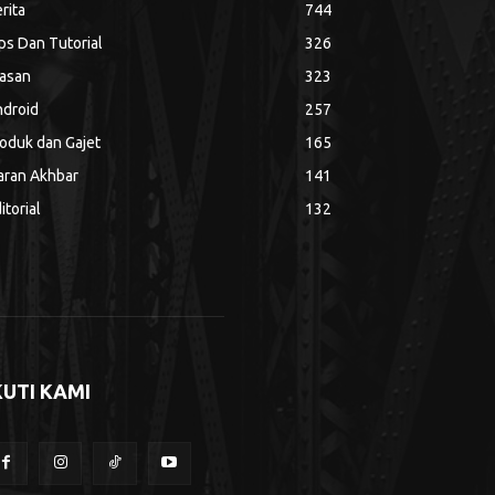
rita
744
ps Dan Tutorial
326
asan
323
droid
257
oduk dan Gajet
165
aran Akhbar
141
itorial
132
KUTI KAMI