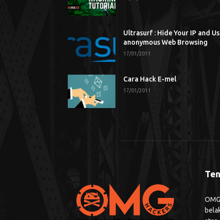
Ultrasurf : Hide Your IP and U
anonymous Web Browsing
17/01/2011
Cara Hack E-mel
17/01/2011
Ten
OMG H
bela