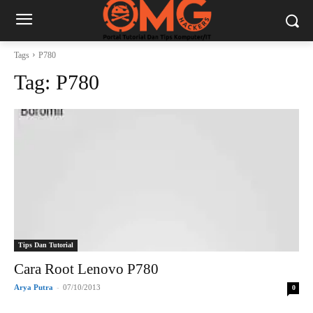
Tags
P780
Tag:
P780
Tips Dan Tutorial
Cara Root Lenovo P780
Arya Putra
-
07/10/2013
0