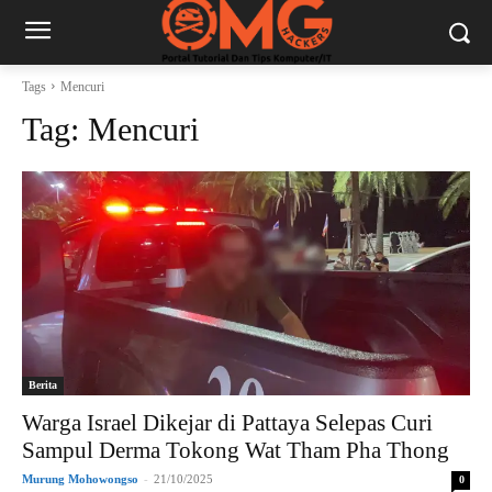
Tags
Mencuri
Tag:
Mencuri
Berita
Warga Israel Dikejar di Pattaya Selepas Curi
Sampul Derma Tokong Wat Tham Pha Thong
Murung Mohowongso
-
21/10/2025
0