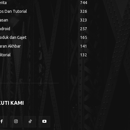
rita
744
ps Dan Tutorial
326
asan
323
droid
257
oduk dan Gajet
165
aran Akhbar
141
itorial
132
KUTI KAMI