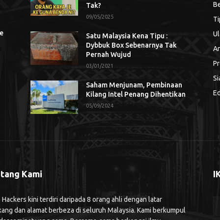
Be
Tak?
09/05/2025
Ti
se
Ul
Satu Malaysia Kena Tipu :
Dybbuk Box Sebenarnya Tak
An
Pernah Wujud
Pr
03/01/2021
Si
Saham Menjunam, Pembinaan
Ed
Kilang Intel Penang Dihentikan
05/09/2024
tang Kami
I
ackers kini terdiri daripada 8 orang ahli dengan latar
kang dan alamat berbeza di seluruh Malaysia. Kami berkumpul