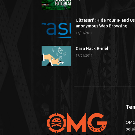
Ultrasurf : Hide Your IP and U
anonymous Web Browsing
17/01/2011
Cara Hack E-mel
17/01/2011
Ten
OMG H
bela