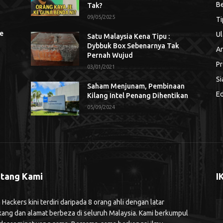
Be
Tak?
09/05/2025
Ti
se
Ul
Satu Malaysia Kena Tipu :
Dybbuk Box Sebenarnya Tak
An
Pernah Wujud
Pr
03/01/2021
Si
Saham Menjunam, Pembinaan
Ed
Kilang Intel Penang Dihentikan
05/09/2024
tang Kami
I
ackers kini terdiri daripada 8 orang ahli dengan latar
kang dan alamat berbeza di seluruh Malaysia. Kami berkumpul