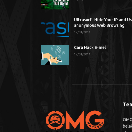
Ultrasurf : Hide Your IP and U
anonymous Web Browsing
17/01/2011
Cara Hack E-mel
17/01/2011
Ten
OMG H
bela