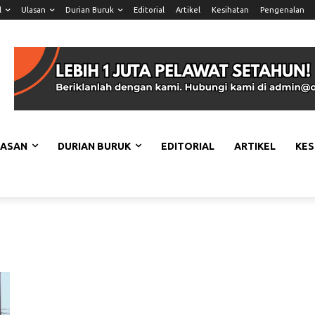
l
Ulasan
Durian Buruk
Editorial
Artikel
Kesihatan
Pengenalan
LASAN
DURIAN BURUK
EDITORIAL
ARTIKEL
KES