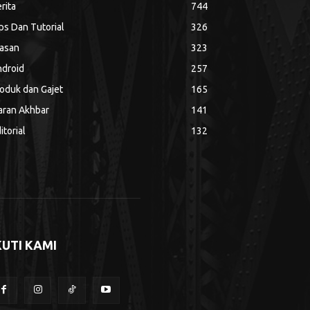
rita
744
ps Dan Tutorial
326
asan
323
droid
257
oduk dan Gajet
165
aran Akhbar
141
itorial
132
KUTI KAMI