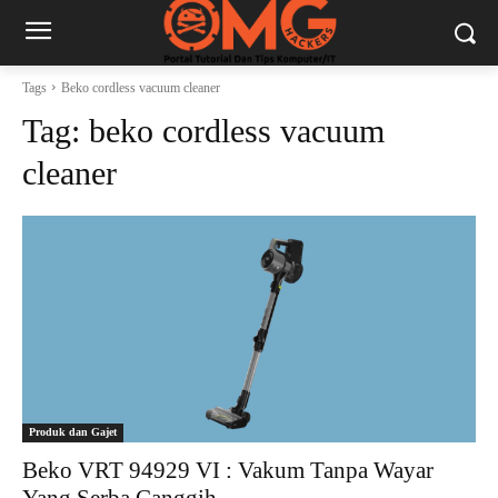
Tags
Beko cordless vacuum cleaner
Tag:
beko cordless vacuum
cleaner
Produk dan Gajet
Beko VRT 94929 VI : Vakum Tanpa Wayar
Yang Serba Canggih