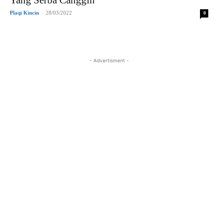
Plaqi Kincin
-
28/03/2022
0
- Advertisment -