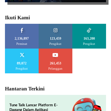
Ikuti Kami
2,136,897
123,459
163,200
Peminat
Pengikut
Pengikut
89,072
261,453
Pengikut
Pelanggan
Hantaran Terkini
Tune Talk Lancar Platform E-
Dagang Dalam Aplikasi