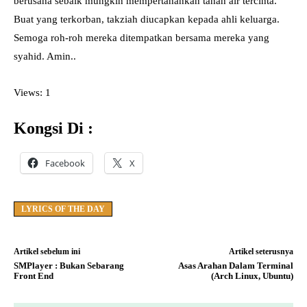
berusaha sebaik mungkin mempertahankan tanah air tercinta.
Buat yang terkorban, takziah diucapkan kepada ahli keluarga.
Semoga roh-roh mereka ditempatkan bersama mereka yang
syahid. Amin..
Views: 1
Kongsi Di :
Facebook
X
LYRICS OF THE DAY
Artikel sebelum ini
Artikel seterusnya
SMPlayer : Bukan Sebarang
Asas Arahan Dalam Terminal
Front End
(Arch Linux, Ubuntu)