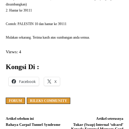
disumbangkan)
2. Hantar ke 39111
Contoh: PALESTIN 10 dan hantar ke 39111
Mulakan sekarang. Terima kasih atas sumbangan anda semua.
Views: 4
Kongsi Di :
Facebook
X
FORUM
RILEKS COMMUNITY
Artikel sebelum ini
Artikel seterusnya
Bahaya Carpal Tunnel Syndrome
Tukar (Swap) Internal ‘sdcard’
Kepada External Memory Card