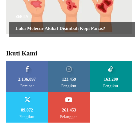
BERITA
Luka Melecur Akibat Disimbah Kopi Panas?
Ikuti Kami
2,136,897
123,459
163,200
Peminat
Pengikut
Pengikut
89,072
261,453
Pengikut
Pelanggan