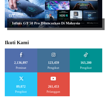
ARTIKEL
Infinix GT 50 Pro Dilancarkan Di Malaysia
Ikuti Kami
2,136,897
123,459
163,200
Peminat
Pengikut
Pengikut
89,072
261,453
Pengikut
Pelanggan