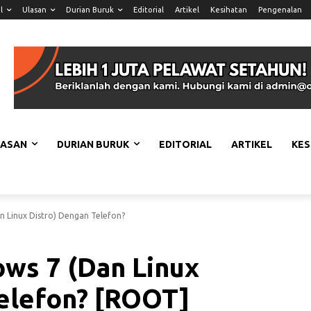
l
Ulasan
Durian Buruk
Editorial
Artikel
Kesihatan
Pengenalan
LASAN
DURIAN BURUK
EDITORIAL
ARTIKEL
KES
 Linux Distro) Dengan Telefon?
s 7 (Dan Linux
Telefon? [ROOT]