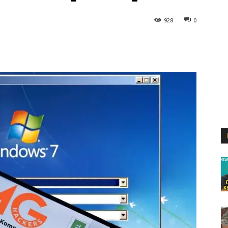
928
0