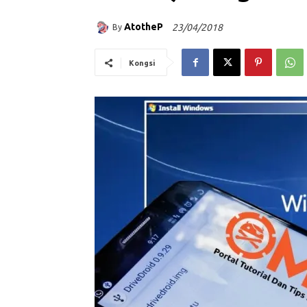
AtotheP
23/04/2018
By
Kongsi