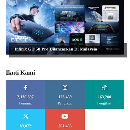
ARTIKEL
Infinix GT 50 Pro Dilancarkan Di Malaysia
Ikuti Kami
2,136,897
123,459
163,200
Peminat
Pengikut
Pengikut
89,072
261,453