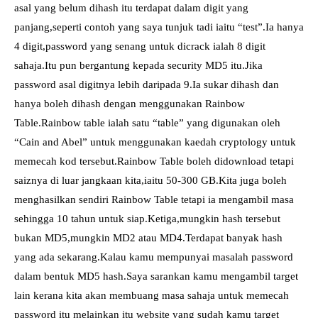
asal yang belum dihash itu terdapat dalam digit yang
panjang,seperti contoh yang saya tunjuk tadi iaitu “test”.Ia hanya
4 digit,password yang senang untuk dicrack ialah 8 digit
sahaja.Itu pun bergantung kepada security MD5 itu.Jika
password asal digitnya lebih daripada 9.Ia sukar dihash dan
hanya boleh dihash dengan menggunakan Rainbow
Table.Rainbow table ialah satu “table” yang digunakan oleh
“Cain and Abel” untuk menggunakan kaedah cryptology untuk
memecah kod tersebut.Rainbow Table boleh didownload tetapi
saiznya di luar jangkaan kita,iaitu 50-300 GB.Kita juga boleh
menghasilkan sendiri Rainbow Table tetapi ia mengambil masa
sehingga 10 tahun untuk siap.Ketiga,mungkin hash tersebut
bukan MD5,mungkin MD2 atau MD4.Terdapat banyak hash
yang ada sekarang.Kalau kamu mempunyai masalah password
dalam bentuk MD5 hash.Saya sarankan kamu mengambil target
lain kerana kita akan membuang masa sahaja untuk memecah
password itu melainkan itu website yang sudah kamu target