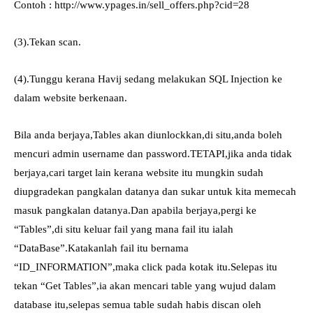
Contoh : http://www.ypages.in/sell_offers.php?cid=28
(3).Tekan scan.
(4).Tunggu kerana Havij sedang melakukan SQL Injection ke
dalam website berkenaan.
Bila anda berjaya,Tables akan diunlockkan,di situ,anda boleh
mencuri admin username dan password.TETAPI,jika anda tidak
berjaya,cari target lain kerana website itu mungkin sudah
diupgradekan pangkalan datanya dan sukar untuk kita memecah
masuk pangkalan datanya.Dan apabila berjaya,pergi ke
“Tables”,di situ keluar fail yang mana fail itu ialah
“DataBase”.Katakanlah fail itu bernama
“ID_INFORMATION”,maka click pada kotak itu.Selepas itu
tekan “Get Tables”,ia akan mencari table yang wujud dalam
database itu,selepas semua table sudah habis discan oleh