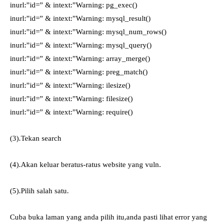
inurl:”id=” & intext:”Warning: pg_exec()
inurl:”id=” & intext:”Warning: mysql_result()
inurl:”id=” & intext:”Warning: mysql_num_rows()
inurl:”id=” & intext:”Warning: mysql_query()
inurl:”id=” & intext:”Warning: array_merge()
inurl:”id=” & intext:”Warning: preg_match()
inurl:”id=” & intext:”Warning: ilesize()
inurl:”id=” & intext:”Warning: filesize()
inurl:”id=” & intext:”Warning: require()
(3).Tekan search
(4).Akan keluar beratus-ratus website yang vuln.
(5).Pilih salah satu.
Cuba buka laman yang anda pilih itu,anda pasti lihat error yang