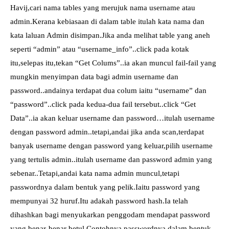
Havij,cari nama tables yang merujuk nama username atau
admin.Kerana kebiasaan di dalam table itulah kata nama dan
kata laluan Admin disimpan.Jika anda melihat table yang aneh
seperti “admin” atau “username_info”..click pada kotak
itu,selepas itu,tekan “Get Colums”..ia akan muncul fail-fail yang
mungkin menyimpan data bagi admin username dan
password..andainya terdapat dua colum iaitu “username” dan
“password”..click pada kedua-dua fail tersebut..click “Get
Data”..ia akan keluar username dan password…itulah username
dengan password admin..tetapi,andai jika anda scan,terdapat
banyak username dengan password yang keluar,pilih username
yang tertulis admin..itulah username dan password admin yang
sebenar..Tetapi,andai kata nama admin muncul,tetapi
passwordnya dalam bentuk yang pelik.Iaitu password yang
mempunyai 32 huruf.Itu adakah password hash.Ia telah
dihashkan bagi menyukarkan penggodam mendapat password
yang benar-benar betul.Contohnya passwordnya dalam bentuk