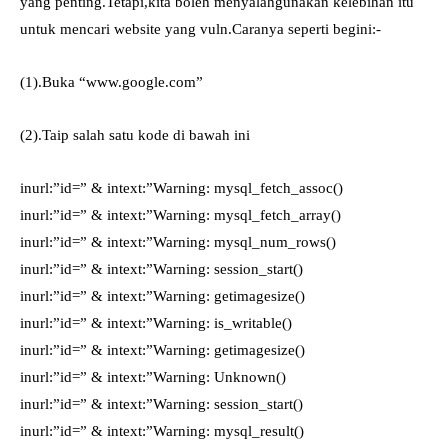
yang penting.Tetapi,kita boleh menyalahgunakan kelebihan itu
untuk mencari website yang vuln.Caranya seperti begini:-
(1).Buka “www.google.com”
(2).Taip salah satu kode di bawah ini
inurl:”id=” & intext:”Warning: mysql_fetch_assoc()
inurl:”id=” & intext:”Warning: mysql_fetch_array()
inurl:”id=” & intext:”Warning: mysql_num_rows()
inurl:”id=” & intext:”Warning: session_start()
inurl:”id=” & intext:”Warning: getimagesize()
inurl:”id=” & intext:”Warning: is_writable()
inurl:”id=” & intext:”Warning: getimagesize()
inurl:”id=” & intext:”Warning: Unknown()
inurl:”id=” & intext:”Warning: session_start()
inurl:”id=” & intext:”Warning: mysql_result()