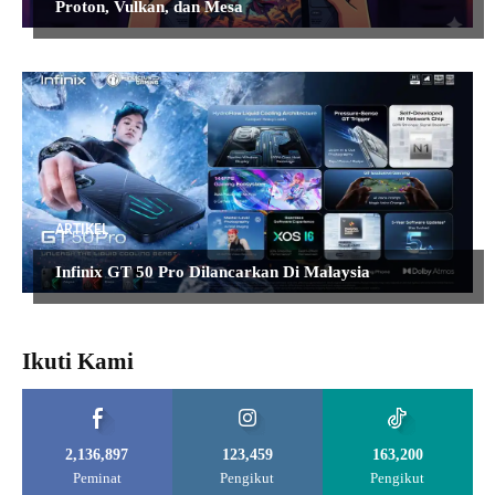
Proton, Vulkan, dan Mesa
ARTIKEL
Infinix GT 50 Pro Dilancarkan Di Malaysia
Ikuti Kami
2,136,897
123,459
163,200
Peminat
Pengikut
Pengikut