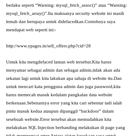
berlaku seperti “Warning: mysql_fetch_assoc()” atau “Warning:
mysql_fetch_array()”.Itu maknanya security website ini masih
lemah dan berupaya untuk didefacedkan.Contohnya saya
mendapat web seperti ini:-
http://www.ypages.in/sell_offers.php?cid=28
Untuk kita mengdefaced laman web tersebut.Kita harus
menyamar sebagai admin dan sebagai admin,tidak akan ada
sekatan lagi untuk kita lakukan apa sahaja di website itu.Dan
untuk mencari kata pengguna admin dan juga password,kita
harus memecah masuk kedalam pangkalan data website
berkenaan.Sebenarnya error yang kita cari sebentar tadi ialah
pintu masuk kedua ataupun dipanggil “backdoor” dalam
sesebuah website.Error tersebut akan memudahkan kita
melakukan SQL Injection berbanding melakukan di page yang
tidak mempunyai error.Antara alatan kesukaan saya untuk