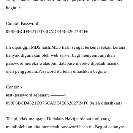
begini :-
Contoh Password:-
098F6BCD4621D373CADE4E832627B4F6
Ini dipanggil MD5 hash.MD5 hash sangat terkenal sekali kerana
banyak digunakan oleh web server bagi menyembunyikan
password mereka walaupun database mereke dipecah masuk
oleh penggodam.Password itu telah dihashkan begini:-
Contoh:-
test (password sebenar) ———>
098F6BCD4621D373CADE4E832627B4F6 (telah dihashkan)
Tetapi,tidak mengapa.Di dalam Havij,terdapat tool yang
membolehkan kita memecah password hash itu.Begini caranya:-