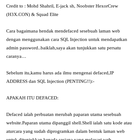
Credit to : Mohd Shahril, E-jack sh, Noobster HexorCrew
(H3X.CON) & Squad Elite
Cara bagaimana hendak mendefaced sesebuah laman web
dengan menggunakan cara SQL Injection untuk mendapatkan
admin password..baiklah,saya akan tunjukkan satu persatu
caranya…
Sebelum itu,kamu harus ada ilmu mengenai defaced,IP
ADDRESS dan SQL Injection (PENTING!!):-
APAKAH ITU DEFACED:
Defaced ialah perbuatan merubah paparan utama sesebuah
website.Paparan utama dipanggil shell.Shell ialah satu kode atau
aturcara yang sudah diprogramkan dalam bentuk laman web
untuk ditunjukkan kepada sesiapa yang melayari web