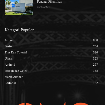
Penang Dihentikan
05/09/2024
Kategori Popular
Artikel
1838
Berita
744
Tips Dan Tutorial
326
Ulasan
323
Android
257
Produk dan Gajet
165
Siaran Akhbar
141
Editorial
132