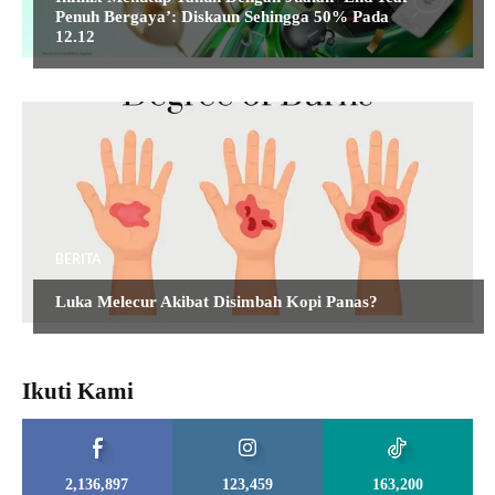
Penuh Bergaya’: Diskaun Sehingga 50% Pada
12.12
BERITA
Luka Melecur Akibat Disimbah Kopi Panas?
Ikuti Kami
2,136,897
123,459
163,200