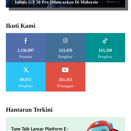
Infinix GT 50 Pro Dilancarkan Di Malaysia
Ikuti Kami
2,136,897
123,459
163,200
Peminat
Pengikut
Pengikut
89,072
261,453
Pengikut
Pelanggan
Hantaran Terkini
Tune Talk Lancar Platform E-