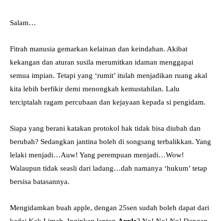
Salam…
Fitrah manusia gemarkan kelainan dan keindahan. Akibat
kekangan dan aturan susila merumitkan idaman menggapai
semua impian. Tetapi yang ‘rumit’ itulah menjadikan ruang akal
kita lebih berfikir demi menongkah kemustahilan. Lalu
terciptalah ragam percubaan dan kejayaan kepada si pengidam.
Siapa yang berani katakan protokol hak tidak bisa diubah dan
berubah? Sedangkan jantina boleh di songsang terbalikkan. Yang
lelaki menjadi…Auw! Yang perempuan menjadi…Wow!
Walaupun tidak seasli dari ladang…dah namanya ‘hukum’ tetap
bersisa batasannya.
Mengidamkan buah apple, dengan 25sen sudah boleh dapat dari
kedai Kak Limah. Inginkan laptop
Apple
? No! No! No! Dengan