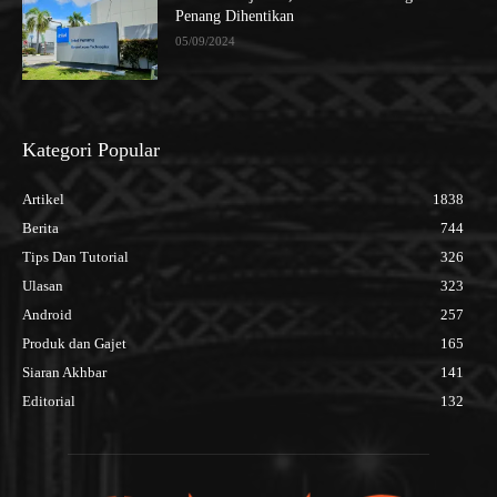
Penang Dihentikan
05/09/2024
Kategori Popular
Artikel
1838
Berita
744
Tips Dan Tutorial
326
Ulasan
323
Android
257
Produk dan Gajet
165
Siaran Akhbar
141
Editorial
132