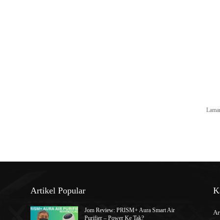
Laman
Artikel Popular
K
Jom Review: PRISM+ Aura Smart Air
Ar
Purifier – Power Ke Tak?