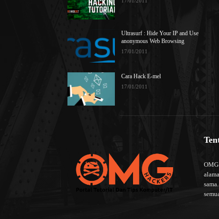
17/01/2011
Ultrasurf : Hide Your IP and Use
anonymous Web Browsing
17/01/2011
Cara Hack E-mel
17/01/2011
Ten
OMG H
alama
sama.
semua