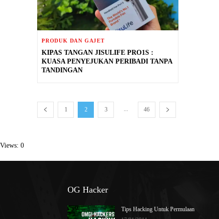
PRODUK DAN GAJET
KIPAS TANGAN JISULIFE PRO1S :
KUASA PENYEJUKAN PERIBADI TANPA
TANDINGAN
...
1
2
3
46
Views: 0
OG Hacker
Tips Hacking Untuk Permulaan