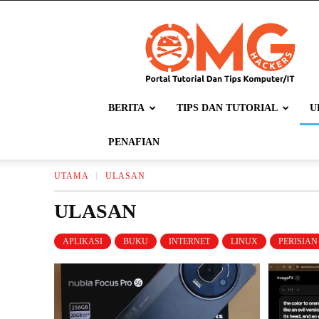
OMGHACKERS.COM
BERITA
TIPS DAN TUTORIAL
U
PENAFIAN
UTAMA
ULASAN
ULASAN
APLIKASI
BUKU
INTERNET
LINUX
PERISIAN