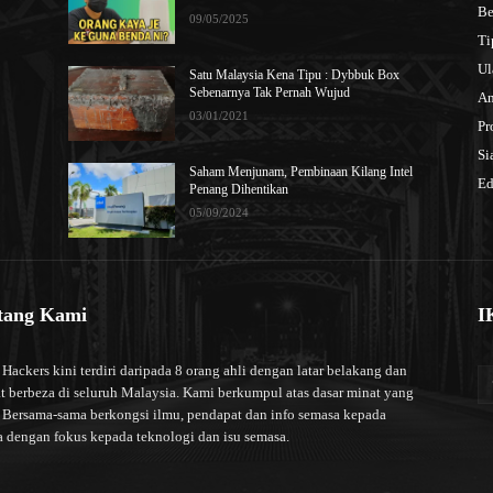
Be
09/05/2025
Ti
Ul
Satu Malaysia Kena Tipu : Dybbuk Box
Sebenarnya Tak Pernah Wujud
An
03/01/2021
Pr
Si
Saham Menjunam, Pembinaan Kilang Intel
Ed
Penang Dihentikan
05/09/2024
tang Kami
I
ackers kini terdiri daripada 8 orang ahli dengan latar belakang dan
t berbeza di seluruh Malaysia. Kami berkumpul atas dasar minat yang
 Bersama-sama berkongsi ilmu, pendapat dan info semasa kepada
 dengan fokus kepada teknologi dan isu semasa.