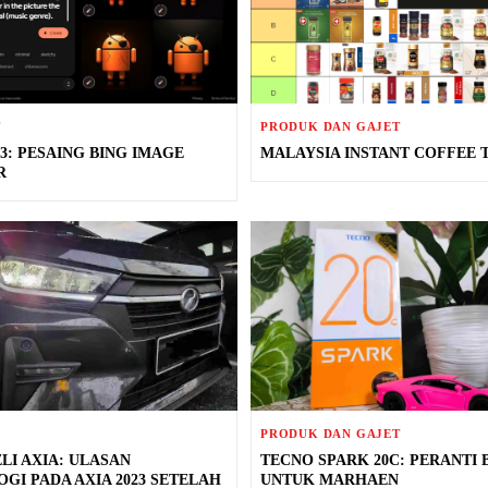
T
PRODUK DAN GAJET
3: PESAING BING IMAGE
MALAYSIA INSTANT COFFEE T
R
PRODUK DAN GAJET
LI AXIA: ULASAN
TECNO SPARK 20C: PERANTI 
GI PADA AXIA 2023 SETELAH
UNTUK MARHAEN