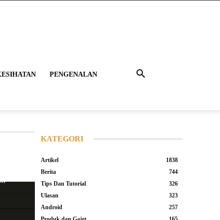
KESIHATAN
PENGENALAN
KATEGORI
Artikel
1838
Berita
744
Tips Dan Tutorial
326
Ulasan
323
Android
257
Produk dan Gajet
165