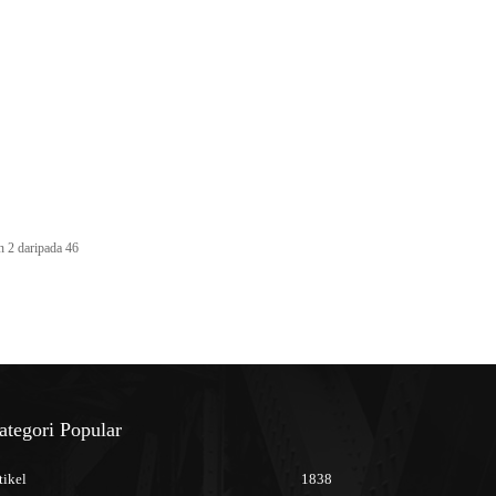
 2 daripada 46
ategori Popular
tikel
1838