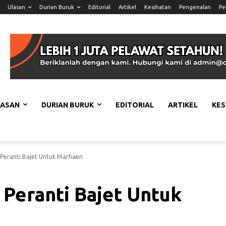
Ulasan
Durian Buruk
Editorial
Artikel
Kesihatan
Pengenalan
Pe
LASAN
DURIAN BURUK
EDITORIAL
ARTIKEL
KES
 Peranti Bajet Untuk Marhaen
 Peranti Bajet Untuk