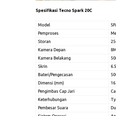
Spesifikasi Tecno Spark 20C
Model
SP
Pemproses
Me
Storan
25
Kamera Depan
8M
Kamera Belakang
50
Skrin
6.
Bateri/Pengecasan
50
Dimensi (mm)
16
Pengimbas Cap Jari
Ca
Keterhubungan
Ty
Pembesar Suara
Du
Sistem Operasi
An