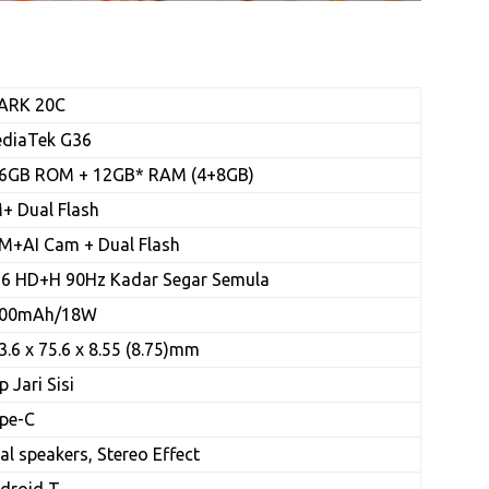
ARK 20C
diaTek G36
6GB ROM + 12GB* RAM (4+8GB)
+ Dual Flash
M+AI Cam + Dual Flash
56 HD+H 90Hz Kadar Segar Semula
00mAh/18W
3.6 x 75.6 x 8.55 (8.75)mm
p Jari Sisi
pe-C
al speakers, Stereo Effect
droid T