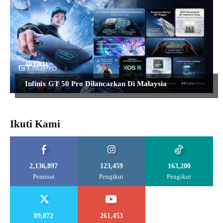
ARTIKEL
Infinix GT 50 Pro Dilancarkan Di Malaysia
Ikuti Kami
2,136,897
123,459
163,200
Peminat
Pengikut
Pengikut
89,072
261,453